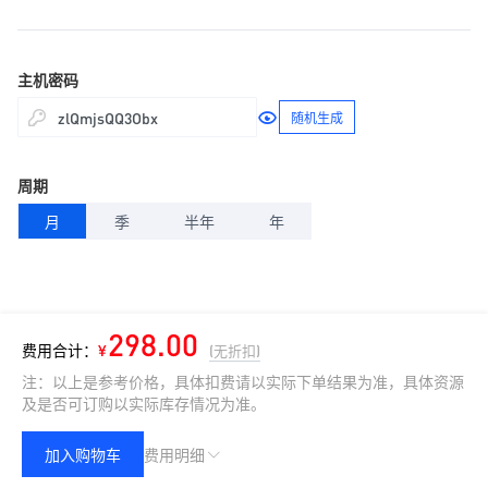
主机密码
随机生成
周期
月
季
半年
年
298.00
费用合计：
¥
(无折扣)
注：以上是参考价格，具体扣费请以实际下单结果为准，具体资源
及是否可订购以实际库存情况为准。
加入购物车
费用明细