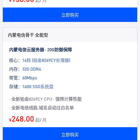
¥
起/ 月
立即购买
内蒙电信骨干 全能型
内蒙电信云服务器 · 20G防御保障
核心：
16核 (铂金8269CY处理器)
内存：
32G DDR4
带宽：
60Mbps
存储：
160G SSD系统盘
· 全新铂金8269CY CPU · 强悍计算性能
· 全新电信线路,域名自动过白名单
248.00
¥
起/ 月
立即购买