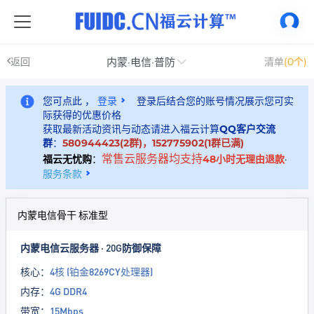
内蒙·电信·普防
返回
清单
(0个)
您可点此 ，
登录
登录后结合您的账号情况展示您可实
际获得的优惠价格
获取最新活动资讯与动态请进入福云计算
QQ客户交流
群
：
580944423(2群)，152775902(1群已满)
常售云服务器均支持
福云无忧购
：
48小时无理由退款
·
服务条款
内蒙电信骨干 标准型
内蒙电信云服务器 · 20G防御保障
核心：
4核 (铂金8269CY处理器)
内存：
4G DDR4
带宽：
15Mbps