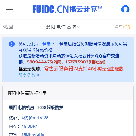
襄阳·电信·高防
返回
清单
(0个)
您可点此 ，
登录
登录后结合您的账号情况展示您可实
际获得的优惠价格
获取最新活动资讯与动态请进入福云计算
QQ客户交流
群
：
580944423(2群)，152775902(1群已满)
常售云服务器均支持
福云无忧购
：
48小时无理由退款
·
服务条款
襄阳电信高防 标准型
襄阳电信机房 · 200G超级防护
核心：
4核 (Gold 6138)
内存：
4G DDR4
带宽：
15Mbps可调