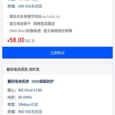
存储：
60G SSD系统盘
· 域名白名单提交地址:xy.fuidc.cn
· 湖北电信骨干 · 网络极其稳定
· 200G DDoS防御系统 · 庞大网络保护屏障
58.00
¥
起/ 月
立即购买
襄阳电信高防 进阶型
襄阳电信机房 · 200G超级防护
核心：
8核 (Gold 6138)
内存：
8G DDR4
带宽：
30Mbps可调
存储：
80G SSD系统盘