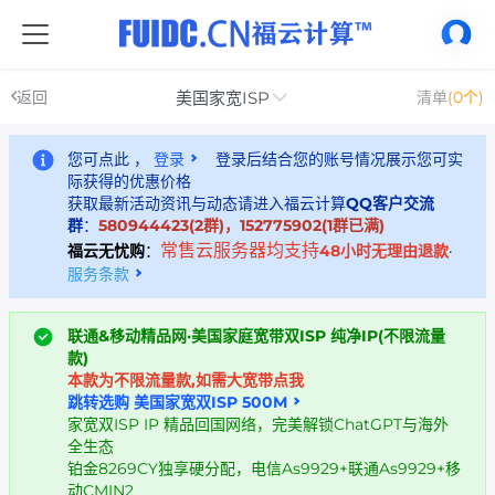
美国家宽ISP
返回
清单
(0个)
您可点此 ，
登录
登录后结合您的账号情况展示您可实
际获得的优惠价格
获取最新活动资讯与动态请进入福云计算
QQ客户交流
群
：
580944423(2群)，152775902(1群已满)
常售云服务器均支持
福云无忧购
：
48小时无理由退款
·
服务条款
联通&移动精品网·美国家庭宽带双ISP 纯净IP(不限流量
款)
本款为不限流量款,如需大宽带点我
跳转选购 美国家宽双ISP 500M
家宽双ISP IP 精品回国网络，完美解锁ChatGPT与海外
全生态
铂金8269CY独享硬分配，电信As9929+联通As9929+移
动CMIN2