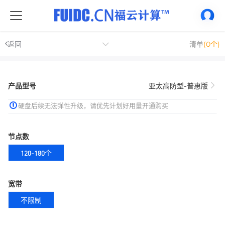
返回
清单
(0个)
产品型号
亚太高防型-普惠版
硬盘后续无法弹性升级，请优先计划好用量开通购买
节点数
120-180个
宽带
不限制