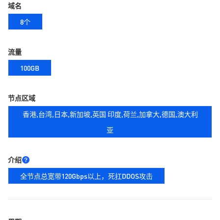
域名
8个
流量
100GB
节点区域
香港,台湾,日本,新加坡,英国 印度,荷兰,加拿大,德国,澳大利
亚
介绍
全节点总宽带120Gbps以上，死扛DDOS攻击