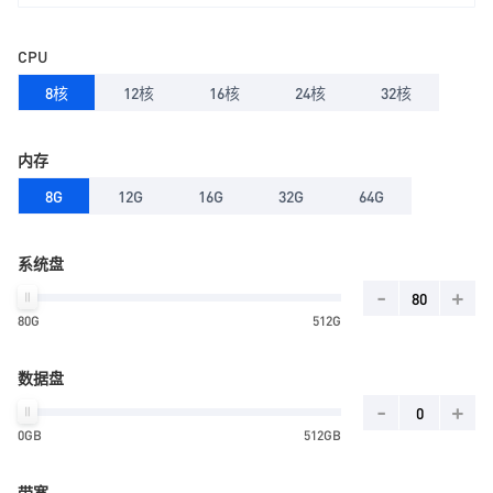
CPU
8核
12核
16核
24核
32核
内存
8G
12G
16G
32G
64G
系统盘
-
+
80G
512G
数据盘
-
+
0GB
512GB
带宽